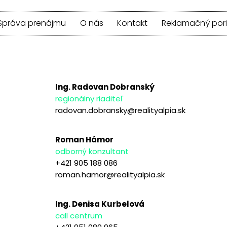
Správa prenájmu
O nás
Kontakt
Reklamačný por
Ing. Radovan Dobranský
regionálny riaditeľ
radovan.dobransky@realityalpia.sk
Roman Hámor
odborný konzultant
+421 905 188 086
roman.hamor@realityalpia.sk
Ing. Denisa Kurbelová
call centrum