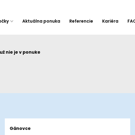
očky
Aktuálna ponuka
Referencie
Kariéra
FA
ž nie je v ponuke
Gánovce