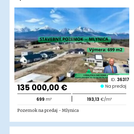
ID:
36317
135 000,00 €
Na predaj
|
699
m²
193,13
€/m²
Pozemok na predaj - Mlynica