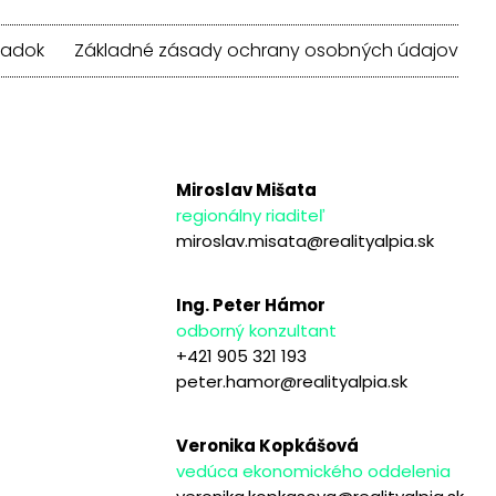
iadok
Základné zásady ochrany osobných údajov
Miroslav Mišata
regionálny riaditeľ
miroslav.misata@realityalpia.sk
Ing. Peter Hámor
odborný konzultant
+421 905 321 193
peter.hamor@realityalpia.sk
Veronika Kopkášová
vedúca ekonomického oddelenia