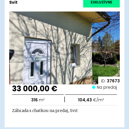
Svit
EXKLUZÍVNE
ID:
37673
33 000,00 €
Na predaj
|
316
m²
104,43
€/m²
Záhrada s chatkou na predaj, Svit