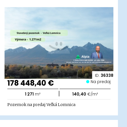
ID:
36338
178 448,40 €
Na predaj
|
1 271
m²
140,40
€/m²
Pozemok na predaj Veľká Lomnica