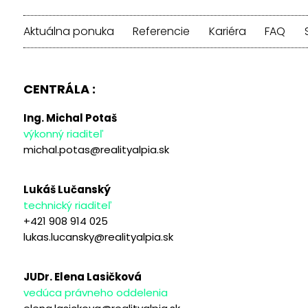
Aktuálna ponuka
Referencie
Kariéra
FAQ
CENTRÁLA :
Ing. Michal Potaš
výkonný riaditeľ
michal.potas@realityalpia.sk
Lukáš Lučanský
technický riaditeľ
+421 908 914 025
lukas.lucansky@realityalpia.sk
JUDr. Elena Lasičková
vedúca právneho oddelenia