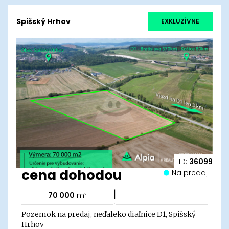
Spišský Hrhov
EXKLUZÍVNE
ID:
36099
cena dohodou
Na predaj
|
70 000
m²
-
Pozemok na predaj, neďaleko diaľnice D1, Spišský
Hrhov