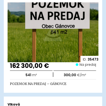
ID:
35473
162 300,00 €
Na predaj
|
541
m²
300,00
€/m²
POZEMOK NA PREDAJ – GÁNOVCE
Vlková