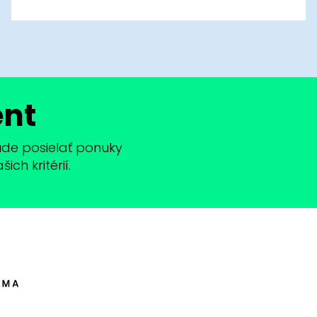
ent
bude posielať ponuky
ch kritérií.