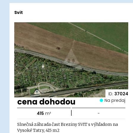
Svit
ID:
37024
cena dohodou
Na predaj
|
415
m²
-
Slnečná záhrada čast Breziny SVIT s výhľadom na
Vysoké Tatry, 415 m2