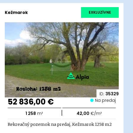
Kežmarok
EXKLUZÍVNE
ID:
35329
52 836,00 €
Na predaj
|
1 258
m²
42,00
€/m²
Rekreačný pozemok na predaj, Kežmarok 1258 m2