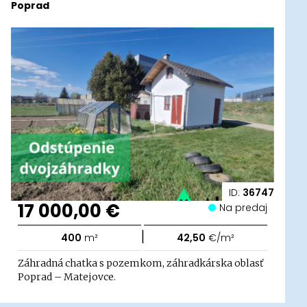
Poprad
ID:
36747
17 000,00 €
Na predaj
|
400
m²
42,50
€/m²
Záhradná chatka s pozemkom, záhradkárska oblasť
Poprad – Matejovce.