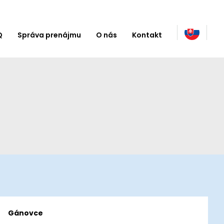
Q
Správa prenájmu
O nás
Kontakt
Gánovce