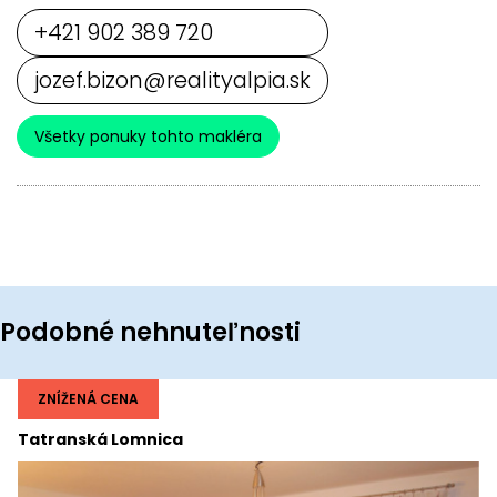
+421 902 389 720
jozef.bizon@realityalpia.sk
Všetky ponuky tohto makléra
Podobné nehnuteľnosti
ZNÍŽENÁ CENA
Tatranská Lomnica