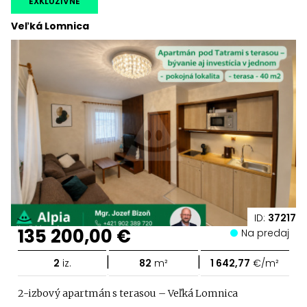
EXKLUZÍVNE
Veľká Lomnica
ID:
37217
135 200,00 €
Na predaj
|
|
2
iz.
82
m²
1 642,77
€/m²
2-izbový apartmán s terasou – Veľká Lomnica