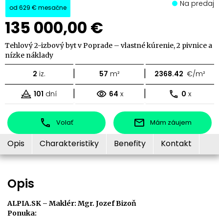
Na predaj
od
629 €
mesačne
135 000,00 €
Tehlový 2-izbový byt v Poprade – vlastné kúrenie, 2 pivnice a
nízke náklady
|
|
2
iz.
57
m²
2368.42
€/m²
|
|
101
dní
64
x
0
x
Volať
Mám záujem
Opis
Charakteristiky
Benefity
Kontakt
Opis
ALPIA.SK – Maklér: Mgr. Jozef Bizoň
Ponuka: