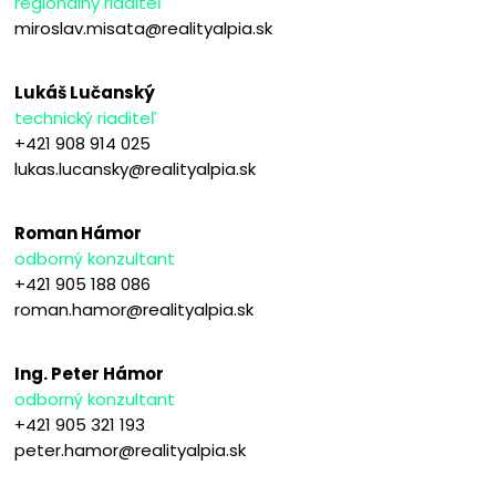
regionálny riaditeľ
miroslav.misata@realityalpia.sk
Lukáš Lučanský
technický riaditeľ
+421 908 914 025
lukas.lucansky@realityalpia.sk
Roman Hámor
odborný konzultant
+421 905 188 086
roman.hamor@realityalpia.sk
Ing. Peter Hámor
odborný konzultant
+421 905 321 193
peter.hamor@realityalpia.sk