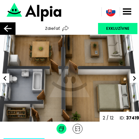
Zdieľať
EXKLUZÍVNE
2
/ 12
ID:
37419