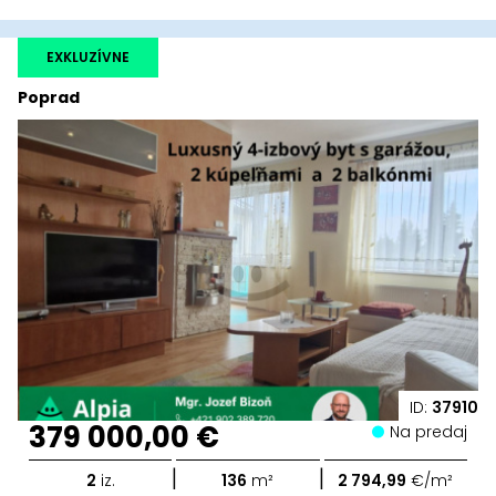
EXKLUZÍVNE
Poprad
ID:
37910
379 000,00 €
Na predaj
|
|
2
iz.
136
m²
2 794,99
€/m²