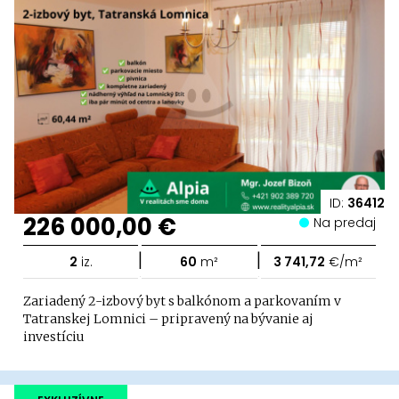
ID:
36412
226 000,00 €
Na predaj
|
|
2
iz.
60
m²
3 741,72
€/m²
Zariadený 2-izbový byt s balkónom a parkovaním v
Tatranskej Lomnici – pripravený na bývanie aj
investíciu