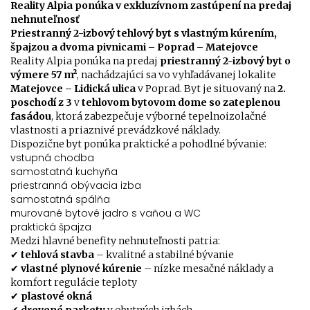
Reality Alpia ponúka v exkluzívnom zastúpení na predaj
nehnuteľnosť
Priestranný 2-izbový tehlový byt s vlastným kúrením,
špajzou a dvoma pivnicami – Poprad – Matejovce
Reality Alpia ponúka na predaj
priestranný 2-izbový byt o
výmere 57 m²
, nachádzajúci sa vo vyhľadávanej lokalite
Matejovce – Lidická ulica
v Poprad. Byt je situovaný na
2.
poschodí z 3
v
tehlovom bytovom dome so zateplenou
fasádou
, ktorá zabezpečuje výborné tepelnoizolačné
vlastnosti a priaznivé prevádzkové náklady.
Dispozične byt ponúka praktické a pohodlné bývanie:
vstupná chodba
samostatná kuchyňa
priestranná obývacia izba
samostatná spálňa
murované bytové jadro s vaňou a WC
praktická špajza
Medzi hlavné benefity nehnuteľnosti patria:
✔
tehlová stavba
– kvalitné a stabilné bývanie
✔
vlastné plynové kúrenie
– nízke mesačné náklady a
komfort regulácie teploty
✔
plastové okná