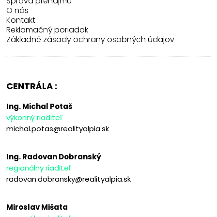
Správa prenájmu
O nás
Kontakt
Reklamačný poriadok
Základné zásady ochrany osobných údajov
CENTRÁLA :
Ing. Michal Potaš
výkonný riaditeľ
michal.potas@realityalpia.sk
Ing. Radovan Dobranský
regionálny riaditeľ
radovan.dobransky@realityalpia.sk
Miroslav Mišata