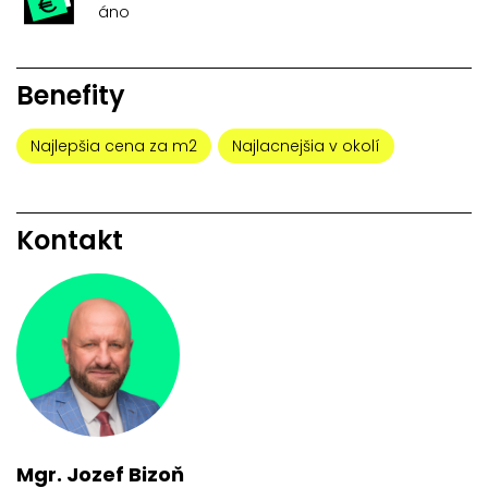
áno
Benefity
Najlepšia cena za m2
Najlacnejšia v okolí
Kontakt
Mgr. Jozef Bizoň