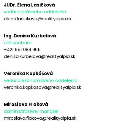
JUDr. Elena Lasičková
vedúca právneho oddelenia
elena.lasickova@realityalpia.sk
Ing. Denisa Kurbelová
call centrum
+421 951 089 965
denisa.kurbelova@realityalpia.sk
Veronika Kopkášová
vedúca ekonomického oddelenia
veronika.kopkasova@realityalpia.sk
Miroslava Fľaková
administratívny manažér
miroslava.flakova@realityalpia.sk