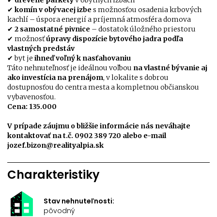
✔
drevené parkety
v obytných izbách
✔
komín v obývacej izbe
s možnosťou osadenia krbových
kachlí – úspora energií a príjemná atmosféra domova
✔
2 samostatné pivnice
– dostatok úložného priestoru
✔
možnosť
úpravy dispozície bytového jadra podľa
vlastných predstáv
✔
byt je
ihneď voľný k nasťahovaniu
Táto nehnuteľnosť je ideálnou voľbou
na vlastné bývanie aj
ako investícia na prenájom
, v lokalite s dobrou
dostupnosťou do centra mesta a kompletnou občianskou
vybavenosťou.
Cena: 135.000
V prípade záujmu o bližšie informácie nás neváhajte
kontaktovať na t.č. 0902 389 720 alebo e-mail
jozef.bizon@realityalpia.sk
Charakteristiky
Stav nehnuteľnosti:
pôvodný