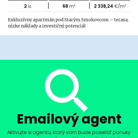
|
|
2
iz.
68
m²
2 338,24
€/m²
Exkluzívny apartmán pod Starým Smokovcom – terasa,
nízke náklady a investičný potenciál
Emailový agent
Aktivujte si agenta, ktorý vam bude posielať ponuky