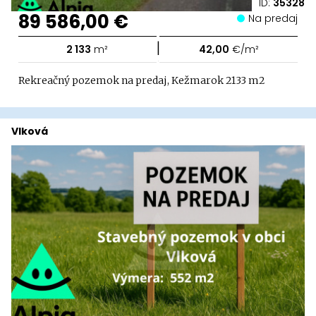
ID:
35328
89 586,00 €
Na predaj
|
2 133
m²
42,00
€/m²
Rekreačný pozemok na predaj, Kežmarok 2133 m2
Vlková