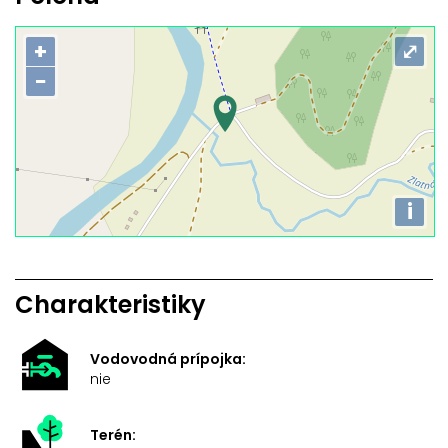
+
⤢
−
i
Charakteristiky
Vodovodná prípojka:
nie
Terén: