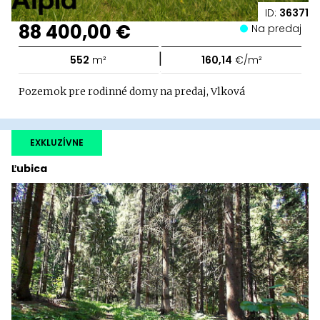
ID:
36371
88 400,00 €
Na predaj
|
552
m²
160,14
€/m²
Pozemok pre rodinné domy na predaj, Vlková
EXKLUZÍVNE
Ľubica