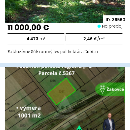
ID:
36560
11 000,00 €
Na predaj
|
4 473
m²
2,46
€/m²
Exkluzívne Súkromný les pol hektára Ľubica