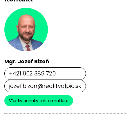
Mgr. Jozef Bizoň
+421 902 389 720
jozef.bizon@realityalpia.sk
Všetky ponuky tohto makléra