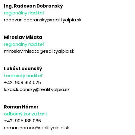
Ing. Radovan Dobranský
regionálny riaditeľ
radovan.dobransky@realityalpia.sk
Miroslav Mišata
regionálny riaditeľ
miroslav.misata@realityalpia.sk
Lukáš Lučanský
technický riaditeľ
+421 908 914 025
lukas.lucansky@realityalpia.sk
Roman Hámor
odborný konzultant
+421 905 188 086
roman.hamor@realityalpia.sk