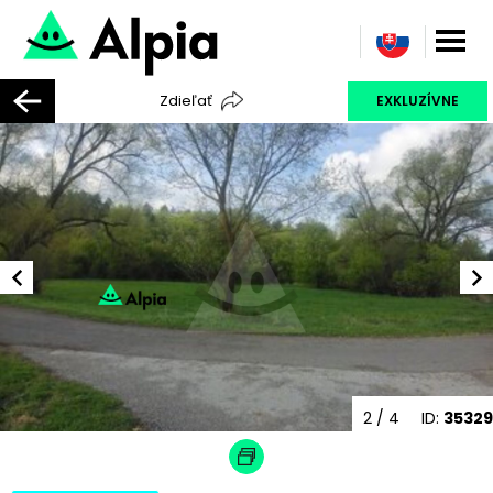
Zdieľať
EXKLUZÍVNE
2
/ 4
ID:
35329