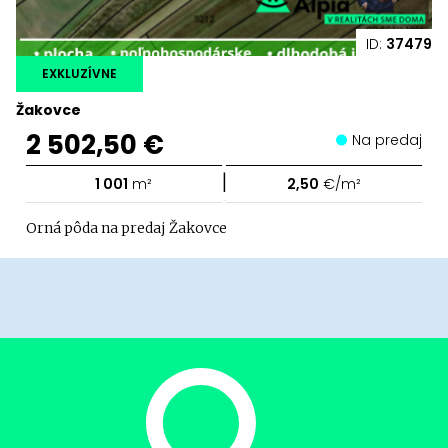
ID:
37479
EXKLUZÍVNE
Žakovce
2 502,50 €
Na predaj
|
1 001
m²
2,50
€/m²
Orná pôda na predaj Žakovce