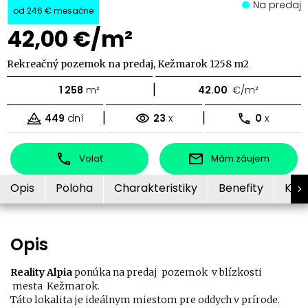
Na predaj
od
246 €
mesačne
42,00 €/m²
Rekreačný pozemok na predaj, Kežmarok 1258 m2
|
1 258
m²
42.00
€/m²
|
|
449
dní
23
x
0
x
Volať
Mám záujem
Opis
Poloha
Charakteristiky
Benefity
Kon
Opis
Reality Alpia
ponúka na predaj
pozemok v blízkosti
mesta Kežmarok.
Táto lokalita je ideálnym miestom pre oddych v prírode.