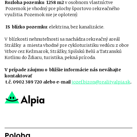
Rozloha pozemku 1258 m2
v osobnom vlastníctve
Pozemok je vhodný pre plochy športovo rekreačného
využitia. Pozemok nie je oplotený.
IS blízko pozemku
: elektrina, bez kanalizácie.
V blízkosti nehnuteľnosti sa nachádza
rekreačný areál
Strážky
a miesta vhodné pre cykloturistiku
vedúcu z obce
Vrbov cez Kežmarok, Strážky, Spišskú Belú a Tatranskú
Kotlinu do Ždiaru
, turistika, pekná príroda.
V prípade záujmu o bližšie informácie nás neváhajte
kontaktovať
t.č. 0902 389 720 alebo e-mail
jozef.bizon@realityalpia.sk
.
Poloha