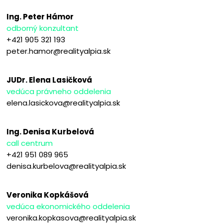
Ing. Peter Hámor
odborný konzultant
+421 905 321 193
peter.hamor@realityalpia.sk
JUDr. Elena Lasičková
vedúca právneho oddelenia
elena.lasickova@realityalpia.sk
Ing. Denisa Kurbelová
call centrum
+421 951 089 965
denisa.kurbelova@realityalpia.sk
Veronika Kopkášová
vedúca ekonomického oddelenia
veronika.kopkasova@realityalpia.sk