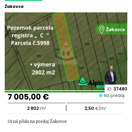
Žakovce
ID:
37480
7 005,00 €
Na predaj
|
2 802
m²
2,50
€/m²
Orná pôda na predaj Žakovce