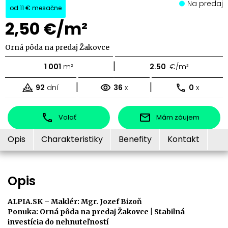
Na predaj
od
11 €
mesačne
2,50 €/m²
Orná pôda na predaj Žakovce
|
1 001
m²
2.50
€/m²
|
|
92
dní
36
x
0
x
Volať
Mám záujem
Opis
Charakteristiky
Benefity
Kontakt
Opis
ALPIA.SK – Maklér: Mgr. Jozef Bizoň
Ponuka: Orná pôda na predaj Žakovce | Stabilná
investícia do nehnuteľností