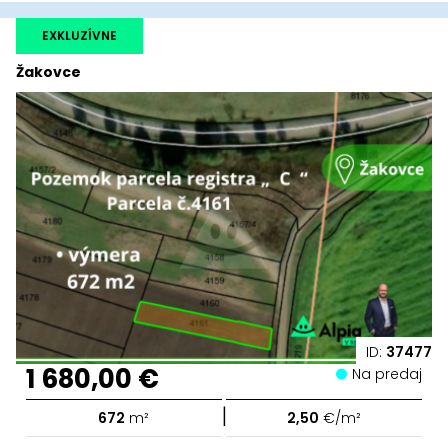
EXKLUZÍVNE
Žakovce
ID:
37477
1 680,00 €
Na predaj
|
672
m²
2,50
€/m²