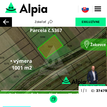
Zdieľať
EXKLUZÍVNE
1
/ 1
ID:
37479