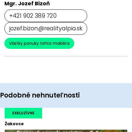
Mgr. Jozef Bizoň
+421 902 389 720
jozef.bizon@realityalpia.sk
Všetky ponuky tohto makléra
Podobné nehnuteľnosti
EXKLUZÍVNE
Žakovce