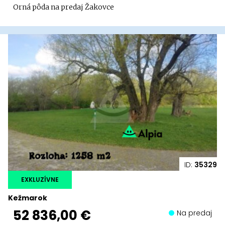
Orná pôda na predaj Žakovce
ID:
35329
EXKLUZÍVNE
Kežmarok
52 836,00 €
Na predaj