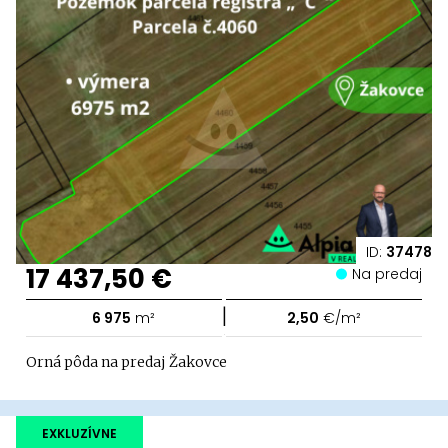
ID:
37478
17 437,50 €
Na predaj
|
6 975
m²
2,50
€/m²
Orná pôda na predaj Žakovce
EXKLUZÍVNE