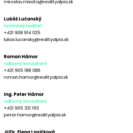
miroslav.misata@realityalpia.sk
Lukáš Lučanský
technický riaditeľ
+421 908 914 025
lukas.lucansky@realityalpia.sk
Roman Hámor
odborný konzultant
+421 905 188 086
roman.hamor@realityalpia.sk
Ing. Peter Hámor
odborný konzultant
+421 905 321 193
peter.hamor@realityalpia.sk
JUDr. Elena Lasičková