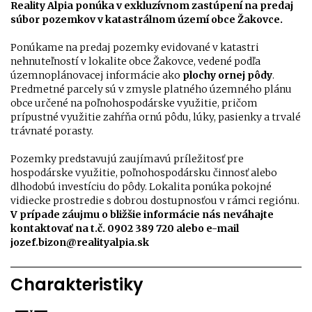
Reality Alpia ponúka v exkluzívnom zastúpení na predaj
súbor pozemkov v katastrálnom území obce Žakovce.
Ponúkame na predaj pozemky evidované v katastri
nehnuteľností v lokalite obce Žakovce, vedené podľa
územnoplánovacej informácie ako
plochy ornej pôdy
.
Predmetné parcely sú v zmysle platného územného plánu
obce určené na poľnohospodárske využitie, pričom
prípustné využitie zahŕňa ornú pôdu, lúky, pasienky a trvalé
trávnaté porasty.
Pozemky predstavujú zaujímavú príležitosť pre
hospodárske využitie, poľnohospodársku činnosť alebo
dlhodobú investíciu do pôdy. Lokalita ponúka pokojné
vidiecke prostredie s dobrou dostupnosťou v rámci regiónu.
V prípade záujmu o bližšie informácie nás neváhajte
kontaktovať na t.č. 0902 389 720 alebo e-mail
jozef.bizon@realityalpia.sk
Charakteristiky