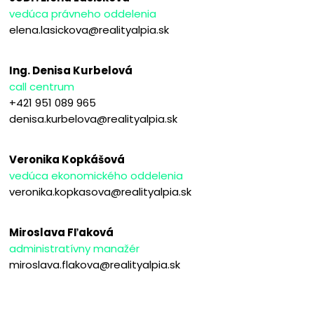
vedúca právneho oddelenia
elena.lasickova@realityalpia.sk
Ing. Denisa Kurbelová
call centrum
+421 951 089 965
denisa.kurbelova@realityalpia.sk
Veronika Kopkášová
vedúca ekonomického oddelenia
veronika.kopkasova@realityalpia.sk
Miroslava Fľaková
administratívny manažér
miroslava.flakova@realityalpia.sk