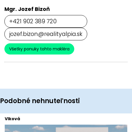
Mgr. Jozef Bizoň
+421 902 389 720
jozef.bizon@realityalpia.sk
Všetky ponuky tohto makléra
Podobné nehnuteľnosti
Vlková