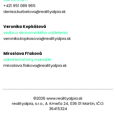
+421 951 089 965
denisa.kurbelova@realityalpia.sk
Veronika Kopkášová
vedúca ekonomického oddelenia
veronika.kopkasova@realityalpia.sk
Miroslava Fľaková
administratívny manažér
miroslava.flakova@realityalpia.sk
©2026 www.realityalpia.sk
realityalpia, s.r.o., A. Kmeťa 24, 036 01 Martin, IČO:
36415324