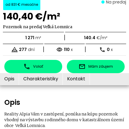
Na predaj
od
831 €
mesačne
140,40 €/m²
Pozemok na predaj Veľká Lomnica
|
1 271
m²
140.4
€/m²
|
|
277
dní
110
x
0
x
Volať
Mám záujem
Opis
Charakteristiky
Kontakt
Opis
Reality Alpia Vám v zastúpení, ponúka na kúpu pozemok
vhodný na výstavbu rodinného domu v katastrálnom území
obce Veľká Lomnica.