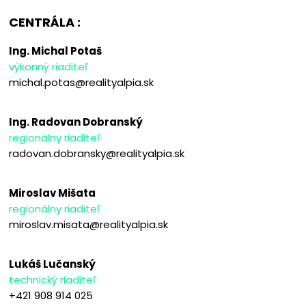
CENTRÁLA :
Ing. Michal Potaš
výkonný riaditeľ
michal.potas@realityalpia.sk
Ing. Radovan Dobranský
regionálny riaditeľ
radovan.dobransky@realityalpia.sk
Miroslav Mišata
regionálny riaditeľ
miroslav.misata@realityalpia.sk
Lukáš Lučanský
technický riaditeľ
+421 908 914 025