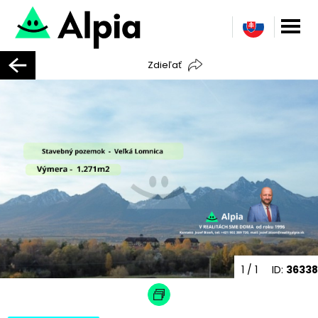
Zdieľať
1
/ 1
ID:
36338