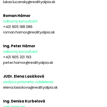
lukas.lucansky@realityalpia.sk
Roman Hámor
odborný konzultant
+421 905 188 086
roman.hamor@realityalpia.sk
Ing. Peter Hámor
odborný konzultant
+421 905 321 193
peter.hamor@realityalpia.sk
JUDr. Elena Lasičková
vedúca právneho oddelenia
elena.lasickova@realityalpia.sk
Ing. Denisa Kurbelová
call centrum