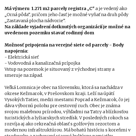
Má výmeru
1.271 m2 parcely registra „C"
a je vedený ako
„Orná pôda“, pričom jeho časť je možné vyňať na druh pôdy
„Zastavaná plocha nádvorie“.
Na základe vyjadrení dotknutých organizácií je možné na
uvedenom pozemku stavať rodinný dom
Možnosť pripojenia na verejné siete od parcely - Body
napojenia:
- Elektrická sieť
- Vodovodná a kanalizačná prípojka
Vstup na pozemok je situovaný z východnej strany a
smeruje na západ.
Veľká Lomnica je obec na Slovensku, ktorá sa nachádza v
okrese Kežmarok, v Prešovskom kraji. Leží na úpätí
Vysokých Tatier, medzi mestami Poprad a Kežmarok, čo jej
dáva výbornú polohu pre cestovný ruch. Obec je známa
svojou malebnou prírodou, výhľadmi na Tatry a blízkosťou
turistických a lyžiarskych stredísk. V posledných rokoch sa
rozvíja aj ako rekreačná oblasť s golfovým rezortom a
modernou infraštruktúrou. Má bohatú históriu s koreňmi v