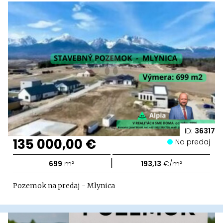
ID:
36317
135 000,00 €
Na predaj
|
699
m²
193,13
€/m²
Pozemok na predaj - Mlynica