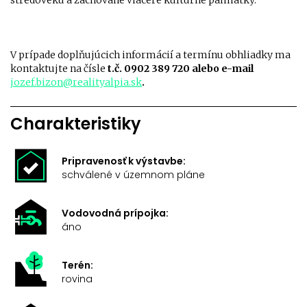
stredoveku a zachované viaceré kultúrne pamiatky.
V prípade doplňujúcich informácií a termínu obhliadky ma
kontaktujte na čísle
t.č. 0902 389 720 alebo e-mail
jozef.bizon@realityalpia.sk
.
Charakteristiky
Pripravenosť k výstavbe:
schválené v územnom pláne
Vodovodná prípojka:
áno
Terén:
rovina