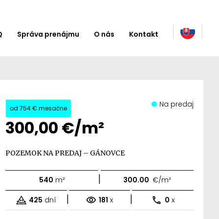
Q
Správa prenájmu
O nás
Kontakt
Na predaj
od
754 €
mesačne
300,00 €/m²
POZEMOK NA PREDAJ – GÁNOVCE
|
540
m²
300.00
€/m²
|
|
425
dní
181
x
0
x