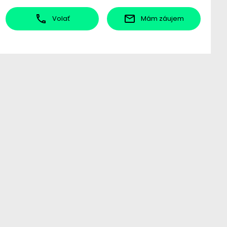
Volať
Mám záujem