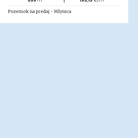
699
m²
193,13
€/m²
Pozemok na predaj - Mlynica