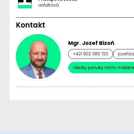
asfaltová
Kontakt
Mgr. Jozef Bizoň
+421 902 389 720
jozef.b
Všetky ponuky tohto maklér