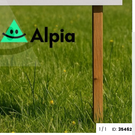
1
/ 1
ID:
35462