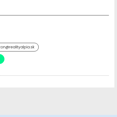
izon@realityalpia.sk
a