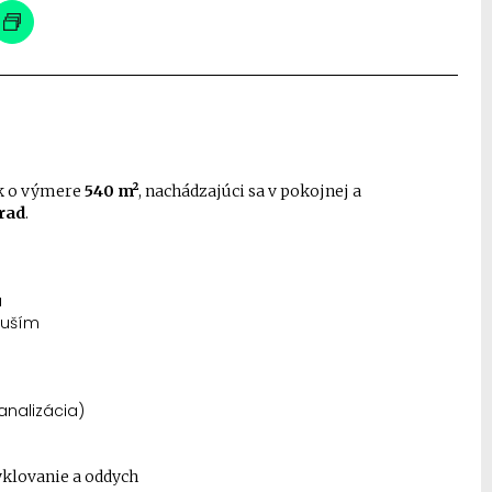
k o výmere
540 m²
, nachádzajúci sa v pokojnej a
rad
.
u
duším
analizácia)
yklovanie a oddych