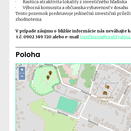
·
Rastúca atraktivita lokality z investičného hľadiska
·
Výborná komunita a občianska vybavenosť v dosahu
Tento pozemok predstavuje jedinečnú investičnú príleži
zhodnotenia.
V prípade záujmu o bližšie informácie nás neváhajte
t.č. 0902 389 720 alebo e-mail
jozef.bizon@realityalpia
Poloha
+
−