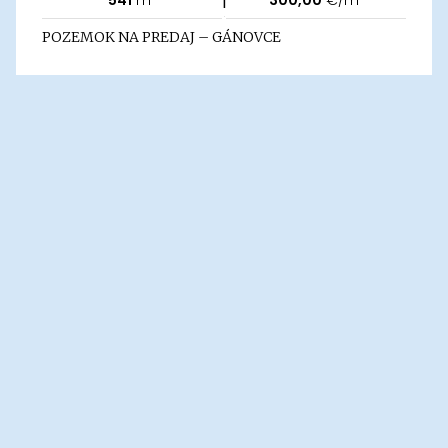
541
m²
300,00
€/m²
POZEMOK NA PREDAJ – GÁNOVCE