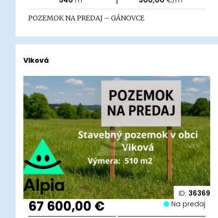
540
m²
300,00
€/m²
POZEMOK NA PREDAJ – GÁNOVCE
Vlková
ID:
36369
67 600,00 €
Na predaj