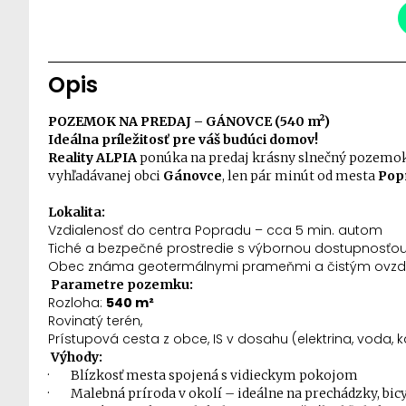
Opis
POZEMOK NA PREDAJ – GÁNOVCE (540 m²)
Ideálna príležitosť pre váš budúci domov!
Reality ALPIA
ponúka na predaj
krásny slnečný pozemo
vyhľadávanej obci
Gánovce
, len pár minút od mesta
Pop
Lokalita:
Vzdialenosť do centra Popradu – cca 5 min. autom
Tiché a bezpečné prostredie s výbornou dostupnosťo
Obec známa geotermálnymi prameňmi a čistým ovz
Parametre pozemku:
Rozloha:
540 m²
Rovinatý terén,
Prístupová cesta z obce, IS v dosahu (elektrina, voda, k
Výhody:
·
Blízkosť mesta spojená s vidieckym pokojom
·
Malebná príroda v okolí – ideálne na prechádzky, bic