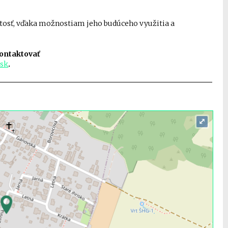
tosť, vďaka možnostiam jeho budúceho využitia a
 kontaktovať
.sk
.
⤢