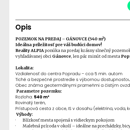
Opis
POZEMOK NA PREDAJ – GÁNOVCE (540 m²)
Ideálna príležitosť pre váš budúci domov!
Reality ALPIA
ponúka na predaj
krásny slnečný pozemo
vyhľadávanej obci
Gánovce
, len pár minút od mesta
Pop
Lokalita:
Vzdialenosť do centra Popradu – cca 5 min. autom
Tiché a bezpečné prostredie s výbornou dostupnosťo
Obec známa geotermálnymi prameňmi a čistým ovz
Parametre pozemku:
Rozloha:
540 m²
Rovinatý terén,
Prístupová cesta z obce, IS v dosahu (elektrina, voda, k
Výhody:
·
Blízkosť mesta spojená s vidieckym pokojom
·
Malebná príroda v okolí – ideálne na prechádzky, bic