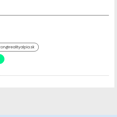
izon@realityalpia.sk
a