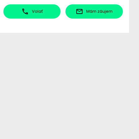
Volať
Mám záujem