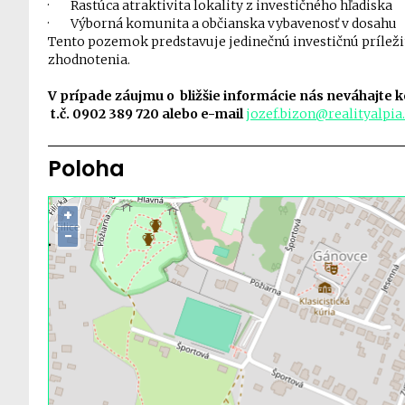
·
Rastúca atraktivita lokality z investičného hľadiska
·
Výborná komunita a občianska vybavenosť v dosahu
Tento pozemok predstavuje jedinečnú investičnú príleži
zhodnotenia.
V prípade záujmu o bližšie informácie nás neváhajte
t.č. 0902 389 720 alebo e-mail
jozef.bizon@realityalpia
Poloha
+
−