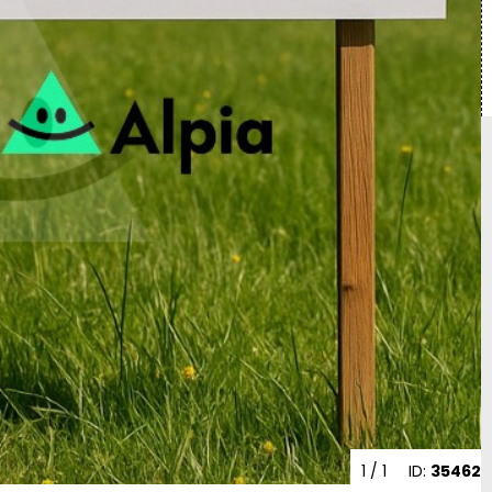
1
/ 1
ID:
35462