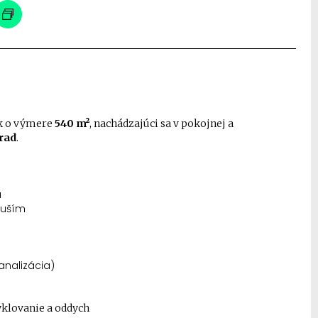
k o výmere
540 m²
, nachádzajúci sa v pokojnej a
rad
.
u
duším
analizácia)
yklovanie a oddych