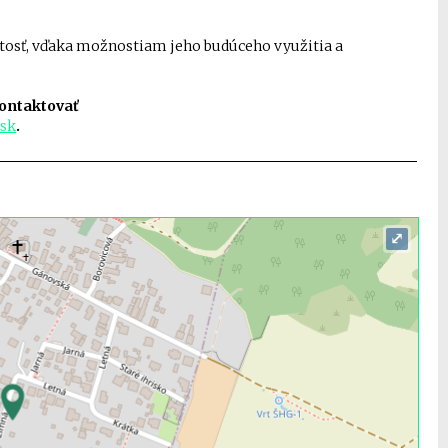
tosť, vďaka možnostiam jeho budúceho využitia a
 kontaktovať
.sk
.
⤢