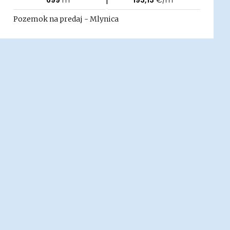
699
m²
193,13
€/m²
Pozemok na predaj - Mlynica