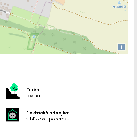
i
Terén:
rovina
Elektrická prípojka:
v blízkosti pozemku