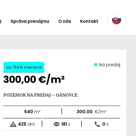
Q
Správa prenájmu
O nás
Kontakt
Na predaj
od
754 €
mesačne
300,00 €/m²
POZEMOK NA PREDAJ – GÁNOVCE
|
540
m²
300.00
€/m²
|
|
425
dní
181
x
0
x