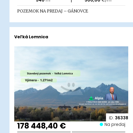
540
m²
300,00
€/m²
POZEMOK NA PREDAJ – GÁNOVCE
Veľká Lomnica
ID:
36338
178 448,40 €
Na predaj