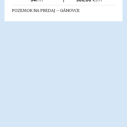
541
m²
300,00
€/m²
POZEMOK NA PREDAJ – GÁNOVCE