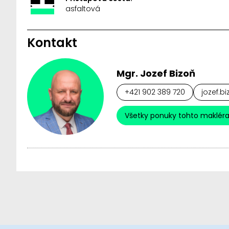
asfaltová
Kontakt
Mgr. Jozef Bizoň
+421 902 389 720
jozef.b
Všetky ponuky tohto maklér