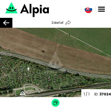
Zdieľať
1
/ 1
ID:
37024