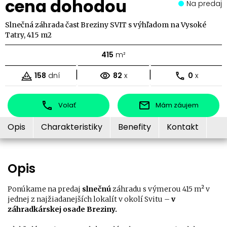
cena dohodou
Na predaj
Slnečná záhrada čast Breziny SVIT s výhľadom na Vysoké
Tatry, 415 m2
415
m²
|
|
158
dní
82
x
0
x
Volať
Mám záujem
Opis
Charakteristiky
Benefity
Kontakt
Opis
Ponúkame na predaj
slnečnú
záhradu s výmerou 415 m² v
jednej z najžiadanejších lokalít v okolí Svitu –
v
záhradkárskej osade Breziny.