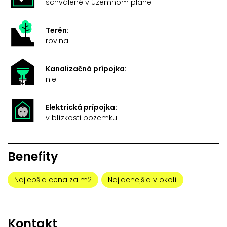
schválené v územnom pláne
Terén:
rovina
Kanalizačná prípojka:
nie
Elektrická prípojka:
v blízkosti pozemku
Benefity
Najlepšia cena za m2
Najlacnejšia v okolí
Kontakt