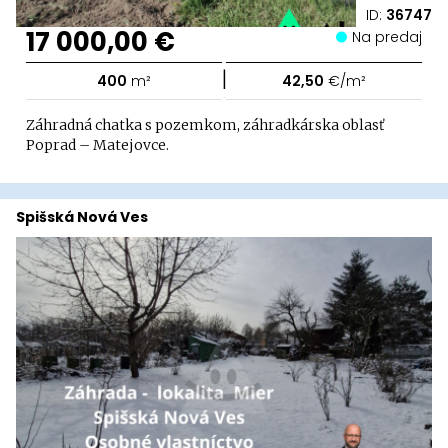
ID:
36747
17 000,00 €
Na predaj
|
400
m²
42,50
€/m²
Záhradná chatka s pozemkom, záhradkárska oblasť
Poprad – Matejovce.
Spišská Nová Ves