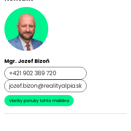
Mgr. Jozef Bizoň
+421 902 389 720
jozef.bizon@realityalpia.sk
Všetky ponuky tohto makléra