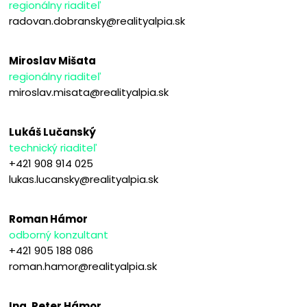
regionálny riaditeľ
radovan.dobransky@realityalpia.sk
Miroslav Mišata
regionálny riaditeľ
miroslav.misata@realityalpia.sk
Lukáš Lučanský
technický riaditeľ
+421 908 914 025
lukas.lucansky@realityalpia.sk
Roman Hámor
odborný konzultant
+421 905 188 086
roman.hamor@realityalpia.sk
Ing. Peter Hámor