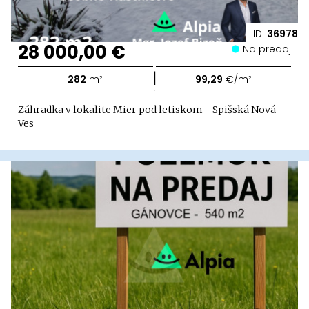
ID:
36978
28 000,00 €
Na predaj
|
282
m²
99,29
€/m²
Záhradka v lokalite Mier pod letiskom - Spišská Nová
Ves