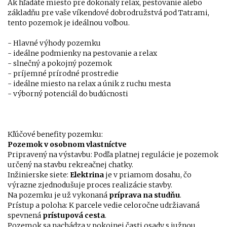
Ak hľadáte miesto pre dokonalý relax, pestovanie alebo
základňu pre vaše víkendové dobrodružstvá pod Tatrami,
tento pozemok je ideálnou voľbou.
- Hlavné výhody pozemku
- ideálne podmienky na pestovanie a relax
- slnečný a pokojný pozemok
- príjemné prírodné prostredie
- ideálne miesto na relax a únik z ruchu mesta
- výborný potenciál do budúcnosti
Kľúčové benefity pozemku:
Pozemok v osobnom vlastníctve
Pripravený na výstavbu: Podľa platnej regulácie je pozemok
určený na stavbu rekreačnej chatky.
Inžinierske siete:
Elektrina
je v priamom dosahu, čo
výrazne zjednodušuje proces realizácie stavby.
Na pozemku je už vykonaná
príprava na studňu
.
Prístup a poloha: K parcele vedie celoročne udržiavaná
spevnená
prístupová cesta
.
Pozemok sa nachádza v pokojnej časti osady s južnou