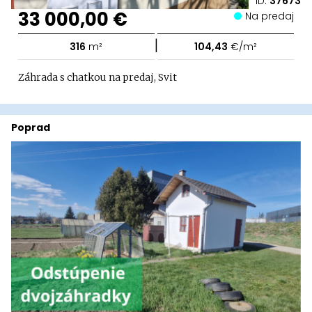
ID:
37673
33 000,00 €
Na predaj
|
316
m²
104,43
€/m²
Záhrada s chatkou na predaj, Svit
Poprad