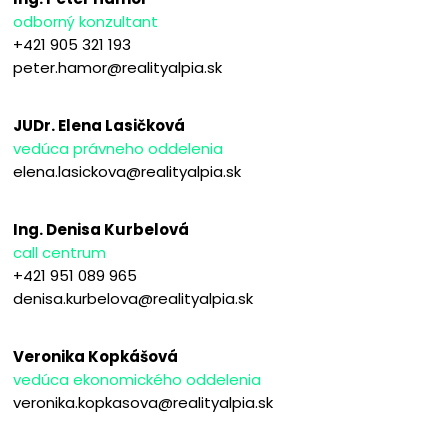
odborný konzultant
+421 905 321 193
peter.hamor@realityalpia.sk
JUDr. Elena Lasičková
vedúca právneho oddelenia
elena.lasickova@realityalpia.sk
Ing. Denisa Kurbelová
call centrum
+421 951 089 965
denisa.kurbelova@realityalpia.sk
Veronika Kopkášová
vedúca ekonomického oddelenia
veronika.kopkasova@realityalpia.sk